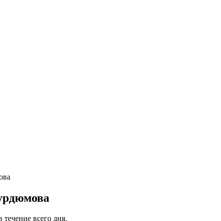
ова
Курдюмова
 течение всего дня.