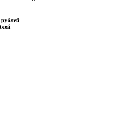
 рублей
блей