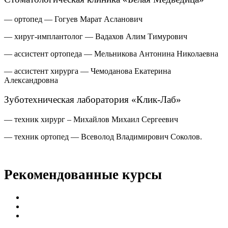
— ортопед — Гогуев Марат Асланович
— хируг-имплантолог — Вадахов Алим Тимурович
— ассистент ортопеда — Мельникова Антонина Николаевна
— ассистент хирурга — Чемоданова Екатерина
Александровна
Зуботехническая лаборатория «Клик-Лаб»
— техник хирург – Михайлов Михаил Сергеевич
— техник ортопед — Всеволод Владимирович Соколов.
Рекомендованные курсы
Восстановление зубов на имплантах All-on-4, All-on-6
Мастер имплантологии
Обучение у любого доктора в стоматологических
клиниках «Белая медведица»