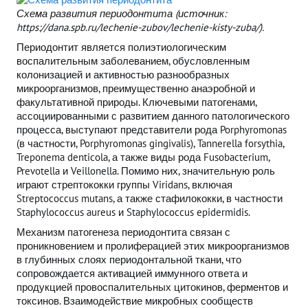
Схема развития периодонтита (источник:
https://dana.spb.ru/lechenie-zubov/lechenie-kisty-zuba/).
Периодонтит является полиэтиологическим
воспалительным заболеванием, обусловленным
колонизацией и активностью разнообразных
микроорганизмов, преимущественно анаэробной и
факультативной природы. Ключевыми патогенами,
ассоциированными с развитием данного патологического
процесса, выступают представители рода Porphyromonas
(в частности, Porphyromonas gingivalis), Tannerella forsythia,
Treponema denticola, а также виды рода Fusobacterium,
Prevotella и Veillonella. Помимо них, значительную роль
играют стрептококки группы Viridans, включая
Streptococcus mutans, а также стафилококки, в частности
Staphylococcus aureus и Staphylococcus epidermidis.
Механизм патогенеза периодонтита связан с
проникновением и пролиферацией этих микроорганизмов
в глубинных слоях периодонтальной ткани, что
сопровождается активацией иммунного ответа и
продукцией провоспалительных цитокинов, ферментов и
токсинов. Взаимодействие микробных сообществ