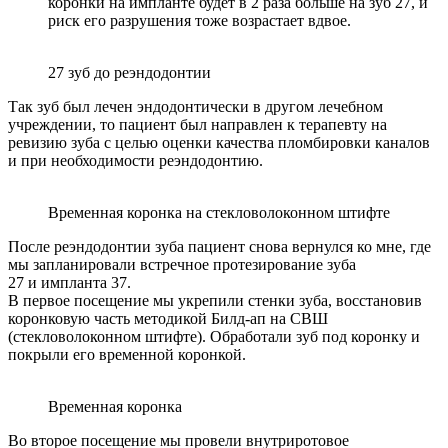
коронки на импланте будет в 2 раза больше на зуб 27, и
риск его разрушения тоже возрастает вдвое.
27 зуб до реэндодонтии
Так зуб был лечен эндодонтически в другом лечебном
учреждении, то пациент был направлен к терапевту на
ревизию зуба с целью оценки качества пломбировки каналов
и при необходимости реэндодонтию.
Временная коронка на стекловолоконном штифте
После реэндодонтии зуба пациент снова вернулся ко мне, где
мы запланировали встречное протезирование зуба
27 и импланта 37.
В первое посещение мы укрепили стенки зуба, восстановив
коронковую часть методикой Билд-ап на СВШ
(стекловолоконном штифте). Обработали зуб под коронку и
покрыли его временной коронкой.
Временная коронка
Во второе посещение мы провели внутриротовое