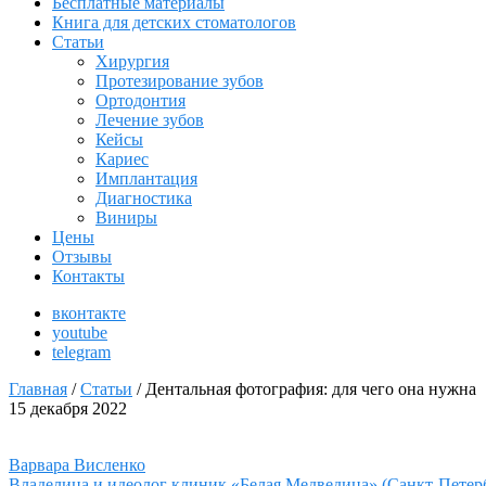
Бесплатные материалы
Книга для детских стоматологов
Статьи
Хирургия
Протезирование зубов
Ортодонтия
Лечение зубов
Кейсы
Кариес
Имплантация
Диагностика
Виниры
Цены
Отзывы
Контакты
вконтакте
youtube
telegram
Главная
/
Статьи
/
Дентальная фотография: для чего она нужна
15 декабря 2022
Варвара Висленко
Владелица и идеолог клиник «Белая Медведица» (Санкт-Петербург