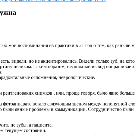
нужна
агаю мои воспоминания из практики в 21 год о том, как раньше м
о есть, видели, но не акцентировались. Видели только зуб, на 
картину целиком. Таким образом, несложный вывод напрашиваетс
я.
арадонтальные осложнения, неврологические.
ием рентгеноваких снимков , или, проще говоря, было явно боль
на фотоаппарате встало связующим звеном между непонятной сл
цо были явные проблемы в коммуникации. Сотрудничество были б
ить не зубы, а пациента.
ем текущем состоянии.